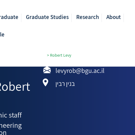
raduate
Graduate Studies
Research
About
le
 Construction Management
>
Robert Levy
levyrob@bgu.ac.il
Robert
בנין רבין
ic staff
ineering
ion