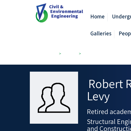
Home
Underg
Galleries
Peop
Civil Engineering
>
Members
>
Structural Engineering and
Robert
Levy
Retired academ
Structural Eng
and Construct