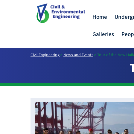
Home
Underg
Galleries
Peop
Civil Engineering
>
News and Events
>
Tour of the New Haif