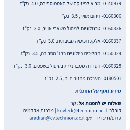
0140979- מבוא לפיזיקה של האטמוספירה, 4.0 נק"ז
0160306- זיהום אוויר, 3.5 נק"ז
0160336- טכנולוגיות לניהול משאבי אוויר, 2.0 נק"ז
0160337- אלקטרוכימיה סביבתית, 3.0 נק"ז
0150024- תהליכים ביולוגיים בהנ' הסביבה, 3.5 נק"ז
0160328- הפרדה ממברנלית בטיפול בשפכים, 3.0 נק"ז
0180501- הערכת מחזור חיים, 2.5 נק"ז
מידע נוסף על התוכנית
שאלות יש להפנות אל:
קרן
קובלר:
kovlerk@technion.ac.il
| מרכזת אקדמית
פרופ/ח עדי רדיאן:
aradian@cv.technion.ac.il