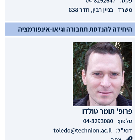
פקס:
04-8292647
משרד
בניין רבין, חדר 838
היחידה להנדסת תחבורה וגיאו-אינפורמציה
פרופ'
תומר
טולדו
טלפון:
04-8293080
דוא"ל:
toledo@technion.ac.il
אתר