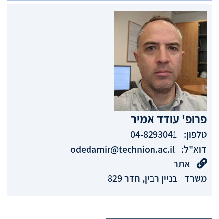
פרופ'
עודד
אמיר
טלפון:
04-8293041
דוא"ל:
odedamir@technion.ac.il
אתר
משרד
בניין רבין, חדר 829