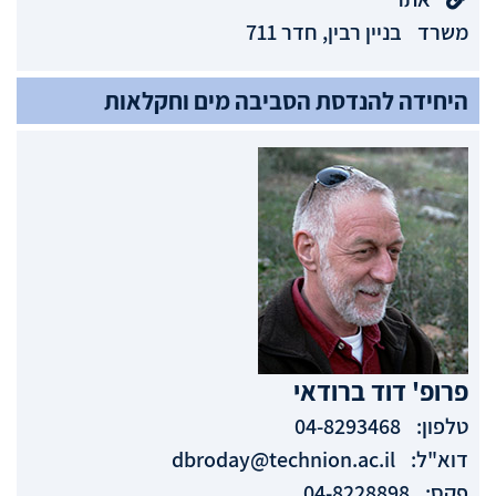
משרד
בניין רבין, חדר 711
היחידה להנדסת הסביבה מים וחקלאות
פרופ'
דוד
ברודאי
טלפון:
04-8293468
דוא"ל:
dbroday@technion.ac.il
פקס:
04-8228898