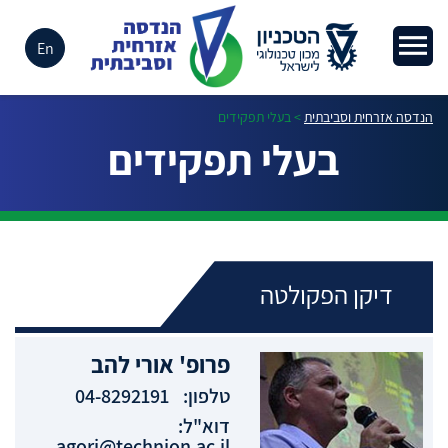
En
הנדסה אזרחית וסביבתית
>
בעלי תפקידים
בעלי תפקידים
דיקן הפקולטה
פרופ'
אורי
להב
טלפון:
04-8292191
דוא"ל:
agori@technion.ac.il