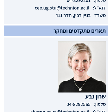
טלפון:
04-8292201
דוא"ל:
cee.ug.stu@technion.ac.il
משרד
בניין רבין, חדר 411
תארים מתקדמים ומחקר
שרון
גבע
טלפון:
04-8292565
דוא"ל:
sharon.geva@technion.ac.il