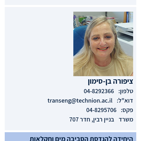
ציפורה
בן-סימון
טלפון:
04-8292366
דוא"ל:
transeng@technion.ac.il
פקס:
04-8295706
משרד
בניין רבין, חדר 707
היחידה להנדסת הסביבה מים וחקלאות