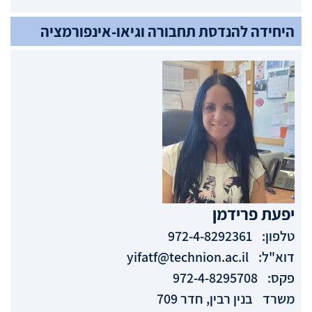
היחידה להנדסת תחבורה וגיאו-אינפורמציה
יפעת
פרידמן
טלפון:
972-4-8292361
דוא"ל:
yifatf@technion.ac.il
פקס:
972-4-8295708
משרד
בנין רבין, חדר 709