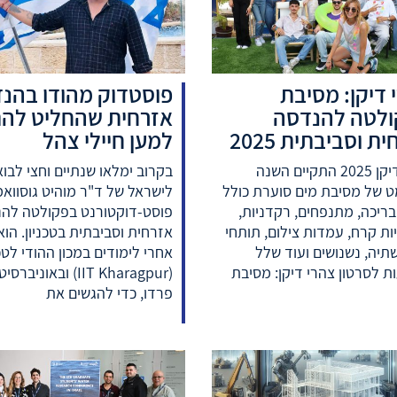
 דיקן: מסיבת
פוסטדוק מהודו בהנ
לטה להנדסה
אזרחית שהחליט לה
ת וסביבתית 2025
למען חיילי צהל
צהרי דיקן 2025 התקיים השנה
בקרוב ימלאו שנתיים וחצי לבוא
ט של מסיבת מים סוערת כולל
לישראל של ד"ר מוהיט גוסוואמ
, בריכה, מתנפחים, רקדניות,
פוסט-דוקטורנט בפקולטה לה
ת קרח, עמדות צילום, תותחי
אזרחית וסביבתית בטכניון. הוא
תיה, נשנושים ועוד שלל
אחרי לימודים במכון ההודי לטכ
 לסרטון צהרי דיקן: מסיבת
(IIT Kharagpur) ובאוניברס
פרדו, כדי להגשים את