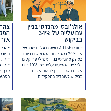
אולג'ובס: מהנדסי בניין
צהרי
עם עלייה של 34%
הפקו
בביקוש
אזרחי
נתוני AllJobs חושפים עליות שכר של
עד 20% במקצועות המבוקשים ביותר
בפורמ
במשק מהנדסי בניין ומנהלי פרויקטים
דיג'יי
כלכליים המציגים עלייה של 10%. לצד
אמבטיו
עליות השכר, ניתן לראות עליות
קצף, ש
בביקוש לעובדים בתפקידים
הפתעות