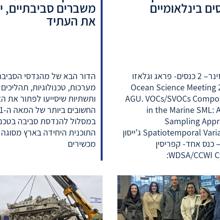
ים בינלאומיים
משברים סביבתיים, יו
את העתיד
אביה זינר– 2 כנסים- פראג וגלאזו
הדור הבא של מהנדסי הסביבה 
Ocean Science Meeting 
מערכות, טכנולוגיות, תהליכים
AGU. VOCs/SVOCs Compos
ותשתיות שיסייעו לפתור את ה
in the Marine SML: 
Sampling Appr
במסלול להנדסת סביבה בטכניו
Spatiotemporal Variations ג'ייסון
התוכנית היחידה בארץ מסוגה 
כנס אחד- קפריסין
מכשירים
WDSA/CCWI Cy