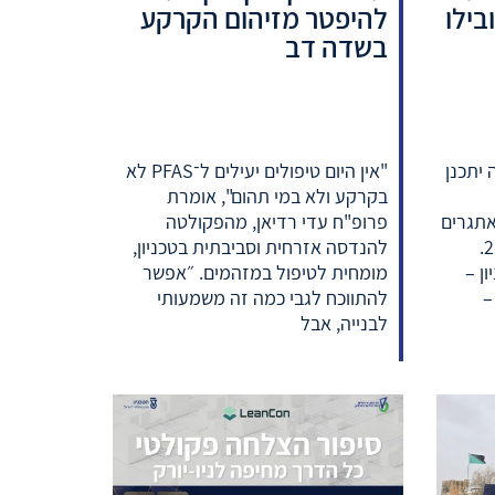
בילו
להיפטר מזיהום הקרקע
בשדה דב
יתכנן
"אין היום טיפולים יעילים ל־PFAS לא
בקרקע ולא במי תהום", אומרת
אתגרים
פרופ"ח עדי רדיאן, מהפקולטה
החשובים ביותר של המאה ה-21.
להנדסה אזרחית וסביבתית בטכניון,
ן –
מומחית לטיפול במזהמים. ״אפשר
–
להתווכח לגבי כמה זה משמעותי
לבנייה, אבל