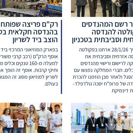
ר רשם המהנדסים
רק"ם פריצה שפותח
לטה להנדסה
בהנדסה חקלאית בטכ
ית וסביבתית בטכניון
הוצב ביד לשריון
בתאריך 28/1/26 ארחנו בפקולטה
בפארק המוזיאוני המרכזי ביד ל
ה אזרחית וסביבתית את
אוסף הרק"ם (רכב קרבי משוריין
 לרישום ורישוי מהנדסים
למעלה מ-160 טנקים וכלי
לים. חברי המחלקה נפגשו עם
ותיקי קרבות. אוסף זה הופך את
סגל ולאחר מכן הוזמנו להכרת
לשריון למוזיאון מסוג זה המגוון
ה של פרופ"ח יסכה גולדפלד-
בעולם.
 דינמיקת