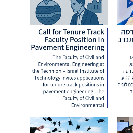
דסה
Call for Tenure Track
תנדב
Faculty Position in
Pavement Engineering
ו
The Faculty of Civil and
י,
Environmental Engineering at
נדסה
the Technion – Israel Institute of
 הגיע
Technology invites applications
נולוגיה
for tenure track positions in
יטת
pavement engineering. The
Faculty of Civil and
Environmental