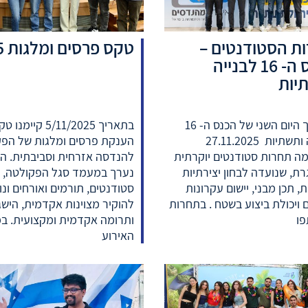
ת הסטודנטים –
טקס פרסים ומלגות 2025
הכנס ה- 16 לבנייה
יות
במהלך היום השני של הכנס ה- 16
בתאריך 5/11/2025 קיימנו
לבנייה ותשתיות 27.11.2025
הענקת פרסים ומלגות של הפ
ה תחרות סטודנטים יוקרתית
להנדסה אזרחית וסביבתית. ה
ת, שנועדה לבחון יצירתיות
נערך במעמד סגל הפקולטה,
, תכן מבני, יישום עקרונות
סטודנטים, תורמים ואורחים ונו
 ויכולת ביצוע בשטח . בתחרות
להוקיר מצוינות אקדמית, הישג
ו
ותרומה אקדמית ומקצועית. ב
האירוע