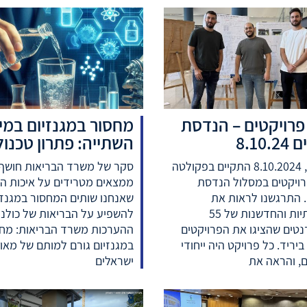
 פרויקטים – הנדסת
מחסור במגנזיום במי
8.10.
השתייה: פתרון טכנולו
ביום ג', 8.10.2024 התקיים בפקולטה
סקר של משרד הבריאות חושף
רויקטים במסלול הנדסת
ממצאים מטרידים על איכות ה
 התרגשנו לראות את
שאנחנו שותים המחסור במגנזיו
היצירתיות והחדשנות של 55
להשפיע על הבריאות של כולנו
טים שהציגו את הפרויקטים
ההערכות משרד הבריאות: מח
יריד. כל פרויקט היה ייחודי
במגנזיום גורם למותם של מאו
, והראה את
ישראלים