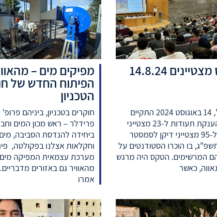
טיינים 14.8.24
מפיקים מים – מהאווי
הפיתוח החדש של חו
הטכניון
ביום ד', 14 באוגוסט 2024 התקיים
חוקרים בטכניון, ביניהם פרופ' 
טקס הענקת תעודות ל-23 מצטייני
פרידלר – ראש מכון המים וחב
נשיא ול-95 מצטייני דיקן לסמסטר
ביחידה להנדסת הסביבה, מים
שפ"ג, בו הוכרו הסטודנטים על
וחקלאות אצלנו בפקולטה, פית
הם המרשימים. הטקס היה מרגש
מערכת עצמאית המפיקה מים
אווה, כאשר
מהאוויר גם באזורים מדבריים. 
אמרו