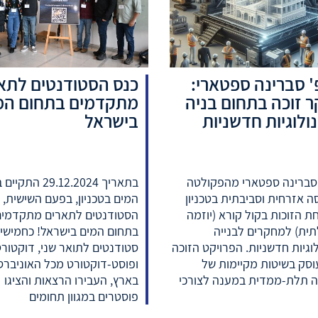
' סברינה ספטארי:
כנס הסטודנטים לתא
 זוכה בתחום בניה
מתקדמים בתחום המ
ולוגיות חדשניות
בישראל
 סברינה ספטארי מהפקולטה
בתאריך 29.12.2024 הת
 אזרחית וסביבתית בטכניון
המים בטכניון, בפעם השישית, 
ת הזוכות בקול קורא (יוזמה
הסטודנטים לתארים מתקדמים
ית) למחקרים לבנייה
בתחום המים בישראל! כחמישי
וגיות חדשניות. הפרויקט הזוכה
סטודנטים לתואר שני, דוקטור
סק בשיטות מקיימות של
ופוסט-דוקטורט מכל האוניברס
 תלת-ממדית במענה לצורכי
בארץ, העבירו הרצאות והציגו
פוסטרים במגוון תחומים