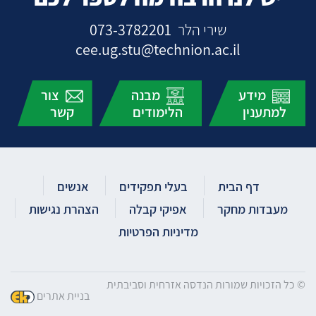
שירי הלר
073-3782201
cee.ug.stu@technion.ac.il
מידע
מבנה
צור
למתענין
הלימודים
קשר
דף הבית
בעלי תפקידים
אנשים
מעבדות מחקר
אפיקי קבלה
הצהרת נגישות
מדיניות הפרטיות
© כל הזכויות שמורות הנדסה אזרחית וסביבתית
בניית אתרים