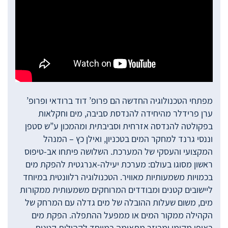
מפתחי הטכנולוגיה החדשה הם פרופ’ דוד ברודאי ופרופ’
ערן פרידלר מהיחידה להנדסת סביבה, מים וחקלאות
בפקולטה להנדסה אזרחית וסביבתית ומהמכון ע”ש סטפן
וננסי גרנד למחקר המים בטכניון, ואילן כץ – המנהל
המקצועי והעסקי של המערכת. השלושה פיתחו אב-טיפוס
ראשון מסוגו בעולם: מערכת יעילה-אנרגטית להפקת מים
בכמויות משמעותיות מאוויר. הטכנולוגיה רלוונטית במיוחד
ליישובים קטנים ומבודדים המרוחקים משמעותית ממקורות
מים, משום שעלות ההובלה של מים גדלה עם המרחק של
הקהילה ממקור המים או ממפעל ההתפלה. הפקת מים
באופן מקומי ומבוזר מתאימה במיוחד לקהילות קטנות