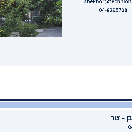
sbekhor@technion.
04-8295708
ן – צור
0