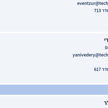
eventzur@techn
 713
י
0
yanivedery@techn
 617
ר