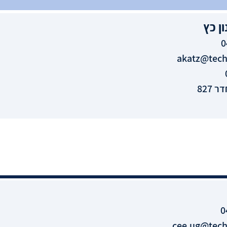
ן
כץ
0
akatz@techn
 827
0
cee.ug@techn