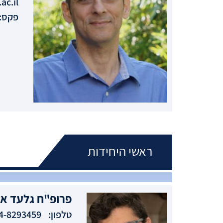
ac.il
פקס:
ראשי היחידות
פרופ"ח
גלעד
אב
טלפון:
4-8293459