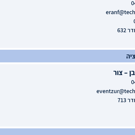
0
eranf@techn
 632
יה
ן – צור
0
eventzur@techn
 713