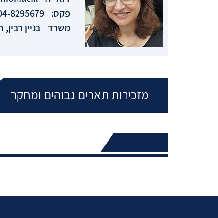
פקס:
04-8295679
משרד
בניין רבין, חדר
מזכירות תארים גבוהים ומחקר