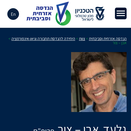
En
הנדסה אזרחית וסביבתית
>
צוות
>
היחידה להנדסת תחבורה וגיאו-אינפורמציה
>
אבן – צור
גלעד
אבן – צור
פרופ"ח