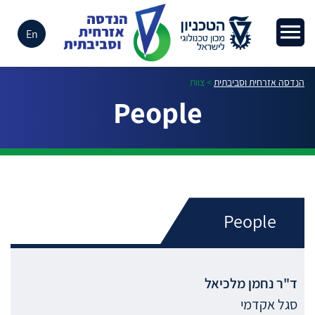
En
הנדסה אזרחית וסביבתית
>
צוות
People
People
ד"ר
נחמן
מלכיאל
סגל אקדמי