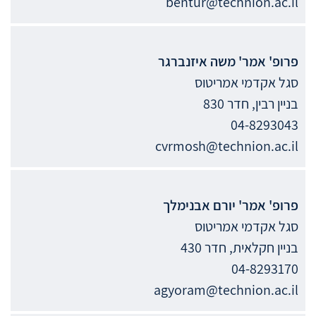
bentur@technion.ac.il
פרופ' אמר'
משה
איזנברגר
סגל אקדמי אמריטוס
בניין רבין, חדר 830
04-8293043
cvrmosh@technion.ac.il
פרופ' אמר'
יורם
אבנימלך
סגל אקדמי אמריטוס
בניין חקלאית, חדר 430
04-8293170
agyoram@technion.ac.il