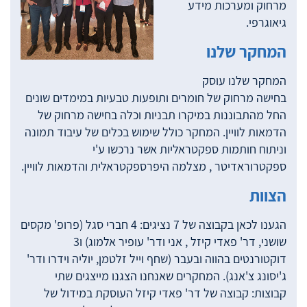
מרחוק ומערכות מידע
גיאוגרפי.
המחקר שלנו
המחקר שלנו עוסק
בחישה מרחוק של חומרים ותופעות טבעיות במימדים שונים
החל מהתבוננות במיקרו תבניות וכלה בחישה מרחוק של
הדמאות לוויין. המחקר כולל שימוש בכלים של עיבוד תמונה
וניתוח חותמות ספקטראליות אשר נרכשו ע'י
ספקטרוראדיטר , מצלמה היפרספקטראלית והדמאות לוויין.
הצוות
הגענו לכאן בקבוצה של 7 נציגים: 4 חברי סגל (פרופ' מקסים
שושני, דר' פאדי קיזל , אני ודר' עופיר אלמוג) ו3
דוקטורנטים בהווה ובעבר (שחף וייל זלטמן, יוליה וידרו ודר'
ג'יסונג צ'אנג). המחקרים שאנחנו הצגנו מייצגים שתי
קבוצות: קבוצה של דר' פאדי קיזל העוסקת במידול של