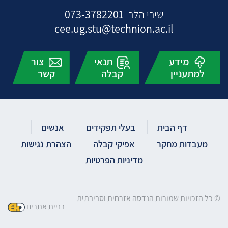
שירי הלר
073-3782201
cee.ug.stu@technion.ac.il
מידע
תנאי
צור
למתעניין
קבלה
קשר
דף הבית
בעלי תפקידים
אנשים
מעבדות מחקר
אפיקי קבלה
הצהרת נגישות
מדיניות הפרטיות
© כל הזכויות שמורות הנדסה אזרחית וסביבתית
בניית אתרים