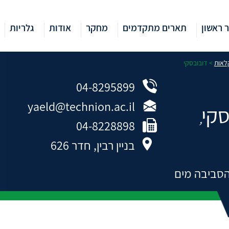
 ראשון
תארים מתקדמים
מחקר
אודות
גלריות
לאות
>
דובובסקי
04-8295899
yaeld@technion.ac.il
סקי
,
04-8228898
בניין רבין, חדר 626
סביבה מים