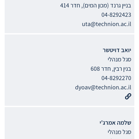
בניין גרנד (מכון המים), חדר 414
04-8292423
uta@technion.ac.il
יואב
דויטשר
סגל מנהלי
בנין רבין, חדר 608
04-8292270
dyoav@technion.ac.il
שלמה
אמרג'י
סגל מנהלי